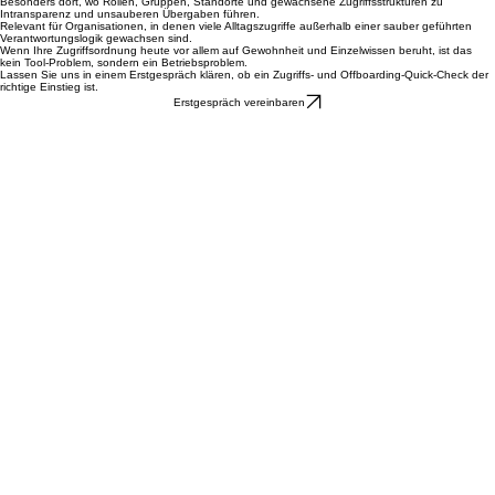
Besonders dort, wo Mandats-, Kunden- oder Projekträume mit Zugriffs- und Nachweisdruck
zusammenfallen und Fehlgriffe direkt Vertrauen kosten.
Besonders dort, wo Rollen, Gruppen, Standorte und gewachsene Zugriffsstrukturen zu
Intransparenz und unsauberen Übergaben führen.
Relevant für Organisationen, in denen viele Alltagszugriffe außerhalb einer sauber geführten
Verantwortungslogik gewachsen sind.
Wenn Ihre Zugriffsordnung heute vor allem auf Gewohnheit und Einzelwissen beruht, ist das
kein Tool-Problem, sondern ein Betriebsproblem.
Lassen Sie uns in einem Erstgespräch klären, ob ein Zugriffs- und Offboarding-Quick-Check der
richtige Einstieg ist.
Erstgespräch vereinbaren