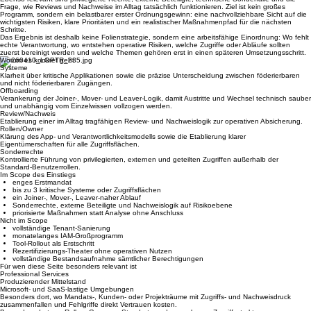
Zugänge sauber zu unterscheiden und Joiner-, Mover- und Leaver-nahe Abläufe so zu
betrachten, dass Rollenwechsel und Offboarding nicht von Einzelwissen abhängen.
Ebenso relevant sind privilegierte Rechte, externe Beteiligte, technische Sonderfälle und die
Frage, wie Reviews und Nachweise im Alltag tatsächlich funktionieren. Ziel ist kein großes
Programm, sondern ein belastbarer erster Ordnungsgewinn: eine nachvollziehbare Sicht auf die
wichtigsten Risiken, klare Prioritäten und ein realistischer Maßnahmenpfad für die nächsten
Schritte.
Das Ergebnis ist deshalb keine Folienstrategie, sondern eine arbeitsfähige Einordnung: Wo fehlt
echte Verantwortung, wo entstehen operative Risiken, welche Zugriffe oder Abläufe sollten
zuerst bereinigt werden und welche Themen gehören erst in einen späteren Umsetzungsschritt.
Worum es konkret geht
Systeme
Klarheit über kritische Applikationen sowie die präzise Unterscheidung zwischen föderierbaren
und nicht föderierbaren Zugängen.
Offboarding
Verankerung der Joiner-, Mover- und Leaver-Logik, damit Austritte und Wechsel technisch sauber
und unabhängig vom Einzelwissen vollzogen werden.
Review/Nachweis
Etablierung einer im Alltag tragfähigen Review- und Nachweislogik zur operativen Absicherung.
Rollen/Owner
Klärung des App- und Verantwortlichkeitsmodells sowie die Etablierung klarer
Eigentümerschaften für alle Zugriffsflächen.
Sonderrechte
Kontrollierte Führung von privilegierten, externen und geteilten Zugriffen außerhalb der
Standard-Benutzerrollen.
Im Scope des Einstiegs
enges Erstmandat
bis zu 3 kritische Systeme oder Zugriffsflächen
ein Joiner-, Mover-, Leaver-naher Ablauf
Sonderrechte, externe Beteiligte und Nachweislogik auf Risikoebene
priorisierte Maßnahmen statt Analyse ohne Anschluss
Nicht im Scope
vollständige Tenant-Sanierung
monatelanges IAM-Großprogramm
Tool-Rollout als Erstschritt
Rezertifizierungs-Theater ohne operativen Nutzen
vollständige Bestandsaufnahme sämtlicher Berechtigungen
Für wen diese Seite besonders relevant ist
Professional Services
Produzierender Mittelstand
Microsoft- und SaaS-lastige Umgebungen